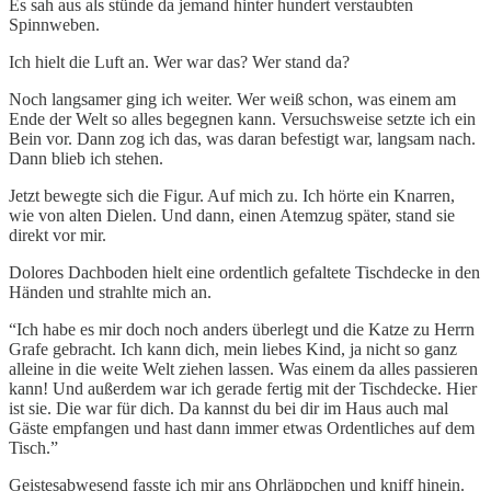
Es sah aus als stünde da jemand hinter hundert verstaubten
Spinnweben.
Ich hielt die Luft an. Wer war das? Wer stand da?
Noch langsamer ging ich weiter. Wer weiß schon, was einem am
Ende der Welt so alles begegnen kann. Versuchsweise setzte ich ein
Bein vor. Dann zog ich das, was daran befestigt war, langsam nach.
Dann blieb ich stehen.
Jetzt bewegte sich die Figur. Auf mich zu. Ich hörte ein Knarren,
wie von alten Dielen. Und dann, einen Atemzug später, stand sie
direkt vor mir.
Dolores Dachboden hielt eine ordentlich gefaltete Tischdecke in den
Händen und strahlte mich an.
“Ich habe es mir doch noch anders überlegt und die Katze zu Herrn
Grafe gebracht. Ich kann dich, mein liebes Kind, ja nicht so ganz
alleine in die weite Welt ziehen lassen. Was einem da alles passieren
kann! Und außerdem war ich gerade fertig mit der Tischdecke. Hier
ist sie. Die war für dich. Da kannst du bei dir im Haus auch mal
Gäste empfangen und hast dann immer etwas Ordentliches auf dem
Tisch.”
Geistesabwesend fasste ich mir ans Ohrläppchen und kniff hinein.