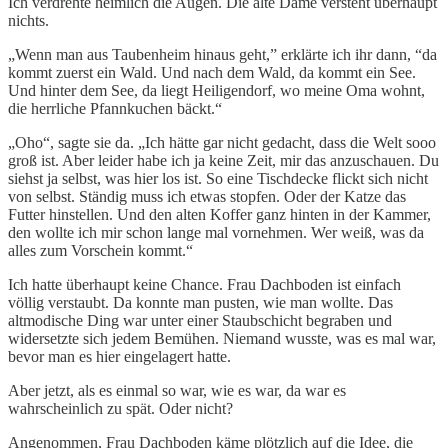
Ich verdrehte heimlich die Augen. Die alte Dame versteht überhaupt
nichts.
„Wenn man aus Taubenheim hinaus geht,” erklärte ich ihr dann, “da
kommt zuerst ein Wald. Und nach dem Wald, da kommt ein See.
Und hinter dem See, da liegt Heiligendorf, wo meine Oma wohnt,
die herrliche Pfannkuchen bäckt.“
„Oho“, sagte sie da. „Ich hätte gar nicht gedacht, dass die Welt sooo
groß ist. Aber leider habe ich ja keine Zeit, mir das anzuschauen. Du
siehst ja selbst, was hier los ist. So eine Tischdecke flickt sich nicht
von selbst. Ständig muss ich etwas stopfen. Oder der Katze das
Futter hinstellen. Und den alten Koffer ganz hinten in der Kammer,
den wollte ich mir schon lange mal vornehmen. Wer weiß, was da
alles zum Vorschein kommt.“
Ich hatte überhaupt keine Chance. Frau Dachboden ist einfach
völlig verstaubt. Da konnte man pusten, wie man wollte. Das
altmodische Ding war unter einer Staubschicht begraben und
widersetzte sich jedem Bemühen. Niemand wusste, was es mal war,
bevor man es hier eingelagert hatte.
Aber jetzt, als es einmal so war, wie es war, da war es
wahrscheinlich zu spät. Oder nicht?
Angenommen, Frau Dachboden käme plötzlich auf die Idee, die