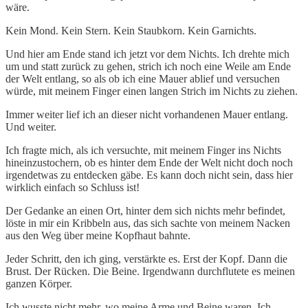
wäre.
Kein Mond. Kein Stern. Kein Staubkorn. Kein Garnichts.
Und hier am Ende stand ich jetzt vor dem Nichts. Ich drehte mich
um und statt zurück zu gehen, strich ich noch eine Weile am Ende
der Welt entlang, so als ob ich eine Mauer ablief und versuchen
würde, mit meinem Finger einen langen Strich im Nichts zu ziehen.
Immer weiter lief ich an dieser nicht vorhandenen Mauer entlang.
Und weiter.
Ich fragte mich, als ich versuchte, mit meinem Finger ins Nichts
hineinzustochern, ob es hinter dem Ende der Welt nicht doch noch
irgendetwas zu entdecken gäbe. Es kann doch nicht sein, dass hier
wirklich einfach so Schluss ist!
Der Gedanke an einen Ort, hinter dem sich nichts mehr befindet,
löste in mir ein Kribbeln aus, das sich sachte von meinem Nacken
aus den Weg über meine Kopfhaut bahnte.
Jeder Schritt, den ich ging, verstärkte es. Erst der Kopf. Dann die
Brust. Der Rücken. Die Beine. Irgendwann durchflutete es meinen
ganzen Körper.
Ich wusste nicht mehr, wo meine Arme und Beine waren. Ich