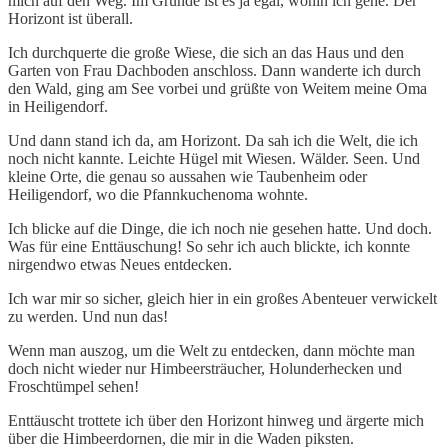
mich auf den Weg. Im Grunde ist es ja egal, wohin ich gehe. Der
Horizont ist überall.
Ich durchquerte die große Wiese, die sich an das Haus und den
Garten von Frau Dachboden anschloss. Dann wanderte ich durch
den Wald, ging am See vorbei und grüßte von Weitem meine Oma
in Heiligendorf.
Und dann stand ich da, am Horizont. Da sah ich die Welt, die ich
noch nicht kannte. Leichte Hügel mit Wiesen. Wälder. Seen. Und
kleine Orte, die genau so aussahen wie Taubenheim oder
Heiligendorf, wo die Pfannkuchenoma wohnte.
Ich blicke auf die Dinge, die ich noch nie gesehen hatte. Und doch.
Was für eine Enttäuschung! So sehr ich auch blickte, ich konnte
nirgendwo etwas Neues entdecken.
Ich war mir so sicher, gleich hier in ein großes Abenteuer verwickelt
zu werden. Und nun das!
Wenn man auszog, um die Welt zu entdecken, dann möchte man
doch nicht wieder nur Himbeersträucher, Holunderhecken und
Froschtümpel sehen!
Enttäuscht trottete ich über den Horizont hinweg und ärgerte mich
über die Himbeerdornen, die mir in die Waden piksten.