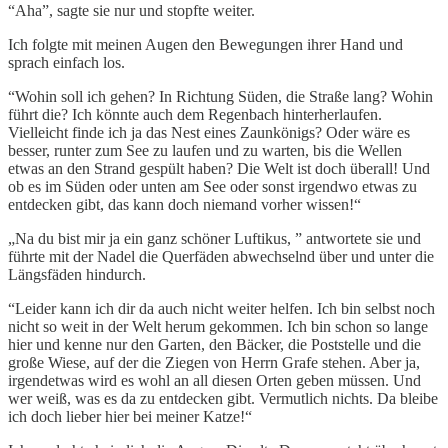
“Aha”, sagte sie nur und stopfte weiter.
Ich folgte mit meinen Augen den Bewegungen ihrer Hand und
sprach einfach los.
“Wohin soll ich gehen? In Richtung Süden, die Straße lang? Wohin
führt die? Ich könnte auch dem Regenbach hinterherlaufen.
Vielleicht finde ich ja das Nest eines Zaunkönigs? Oder wäre es
besser, runter zum See zu laufen und zu warten, bis die Wellen
etwas an den Strand gespült haben? Die Welt ist doch überall! Und
ob es im Süden oder unten am See oder sonst irgendwo etwas zu
entdecken gibt, das kann doch niemand vorher wissen!“
„Na du bist mir ja ein ganz schöner Luftikus, ” antwortete sie und
führte mit der Nadel die Querfäden abwechselnd über und unter die
Längsfäden hindurch.
“Leider kann ich dir da auch nicht weiter helfen. Ich bin selbst noch
nicht so weit in der Welt herum gekommen. Ich bin schon so lange
hier und kenne nur den Garten, den Bäcker, die Poststelle und die
große Wiese, auf der die Ziegen von Herrn Grafe stehen. Aber ja,
irgendetwas wird es wohl an all diesen Orten geben müssen. Und
wer weiß, was es da zu entdecken gibt. Vermutlich nichts. Da bleibe
ich doch lieber hier bei meiner Katze!“